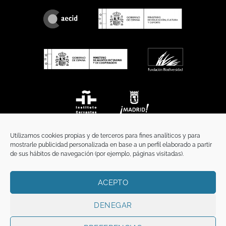
Utilizamos cookies propias y de terceros para fines analíticos y para
mostrarle publicidad personalizada en base a un perfil elaborado a partir
de sus hábitos de navegación (por ejemplo, páginas visitadas).
ACEPTO
INICIO
COMUNICACIÓN
CONTACTO
AVISO LEGAL
POLÍTICA DE PRIVACIDAD
POLÍTICA DE COOKIES
TÉRMINOS Y CONDICIONES
DENEGAR
Copyright 2026 ©
Funci
FUNCI es titular de los derechos de propiedad
intelectual e industrial de este sitio web, y es también titular o tiene la