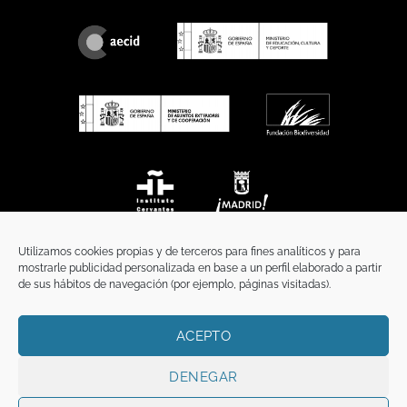
Utilizamos cookies propias y de terceros para fines analíticos y para
mostrarle publicidad personalizada en base a un perfil elaborado a partir
de sus hábitos de navegación (por ejemplo, páginas visitadas).
ACEPTO
INICIO
COMUNICACIÓN
CONTACTO
AVISO LEGAL
POLÍTICA DE PRIVACIDAD
POLÍTICA DE COOKIES
TÉRMINOS Y CONDICIONES
DENEGAR
Copyright 2026 ©
Funci
FUNCI es titular de los derechos de propiedad