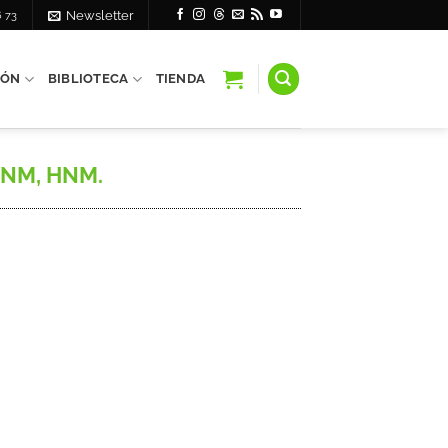
6 73
Newsletter
IÓN
BIBLIOTECA
TIENDA
, BNM, HNM.