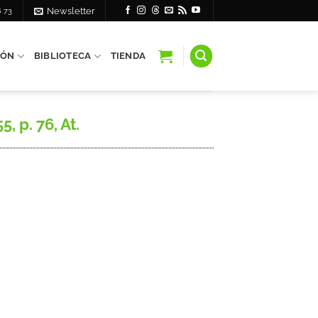
6 73
Newsletter
IÓN
BIBLIOTECA
TIENDA
 p. 76, At.