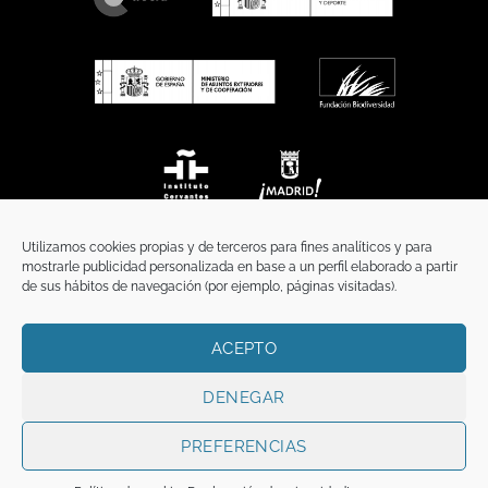
Utilizamos cookies propias y de terceros para fines analíticos y para
mostrarle publicidad personalizada en base a un perfil elaborado a partir
de sus hábitos de navegación (por ejemplo, páginas visitadas).
ACEPTO
INICIO
COMUNICACIÓN
CONTACTO
AVISO LEGAL
POLÍTICA DE PRIVACIDAD
POLÍTICA DE COOKIES
TÉRMINOS Y CONDICIONES
DENEGAR
Copyright 2026 ©
Funci
FUNCI es titular de los derechos de propiedad
intelectual e industrial de este sitio web, y es también titular o tiene la
PREFERENCIAS
correspondiente licencia sobre los derechos de propiedad intelectual,
industrial y de imagen sobre los contenidos disponibles a través del mismo.