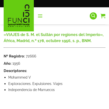
Saltar
al
contenido
«VIAJES de S. M. el Sultán por regiones del Imperio»,
África, Madrid, n.º 178, octubre 1956, s. p., BNM.
Nº Registro:
72666
Año:
1956
Descriptores:
Mohammed V
Exploraciones. Expulsiones. Viajes
Independencia de Marruecos