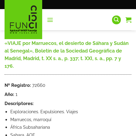
Saltar
al
contenido
«VIAJE por Marruecos, el desierto de Sáhara y Sudán
al Senegal», Boletín de la Sociedad Geográfica de
Madrid, Madrid, t. XX s. a., p. 337; t. XXI, s. a., pp. 7 y
176.
Nº Registro:
72660
Año:
1
Descriptores:
Exploraciones. Expulsiones. Viajes
Marruecos, marroquí
África Subsahariana
Sahara, AOE