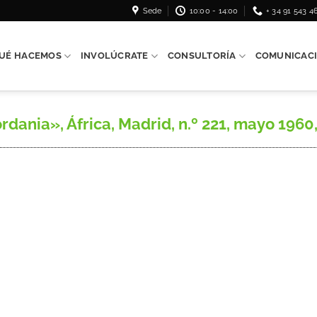
Sede
10:00 - 14:00
+ 34 91 543 4
UÉ HACEMOS
INVOLÚCRATE
CONSULTORÍA
COMUNICAC
dania», África, Madrid, n.º 221, mayo 1960, 