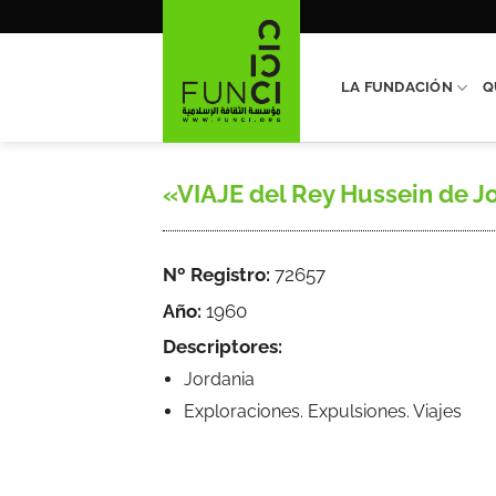
Saltar
al
contenido
LA FUNDACIÓN
Q
«VIAJE del Rey Hussein de Jor
Nº Registro:
72657
Año:
1960
Descriptores:
Jordania
Exploraciones. Expulsiones. Viajes