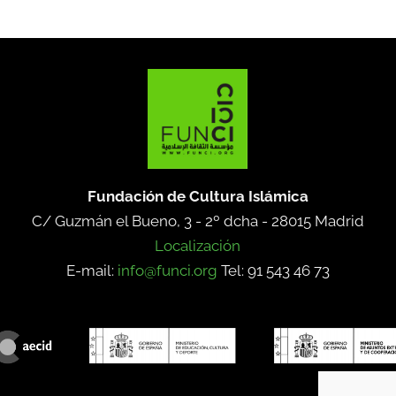
Fundación de Cultura Islámica
C/ Guzmán el Bueno, 3 - 2º dcha -
28015 Madrid
Localización
E-mail:
info@funci.org
Tel: 91 543 46 73