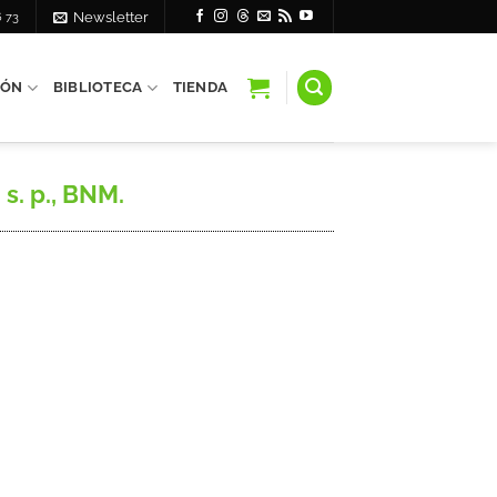
6 73
Newsletter
IÓN
BIBLIOTECA
TIENDA
s. p., BNM.