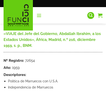
Saltar
al
contenido
«VIAJE del Jefe del Gobierno, Abdallah Ibrahim, a los
Estados Unidos», África, Madrid, n.º 216, diciembre
1959, s. p., BNM.
Nº Registro:
72654
Año:
1959
Descriptores:
Política de Marruecos con U.S.A.
Independencia de Marruecos