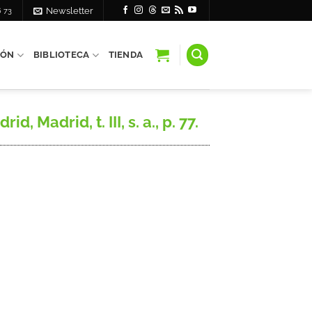
6 73
Newsletter
IÓN
BIBLIOTECA
TIENDA
Madrid, t. III, s. a., p. 77.