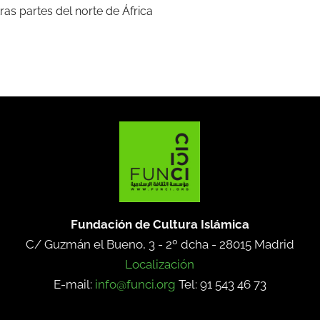
ras partes del norte de África
Fundación de Cultura Islámica
C/ Guzmán el Bueno, 3 - 2º dcha -
28015 Madrid
Localización
E-mail:
info@funci.org
Tel: 91 543 46 73