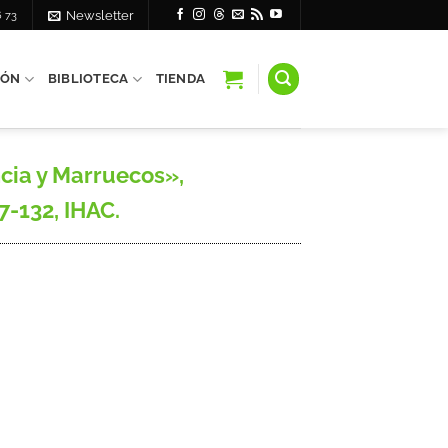
6 73
Newsletter
IÓN
BIBLIOTECA
TIENDA
cia y Marruecos»,
7-132, IHAC.