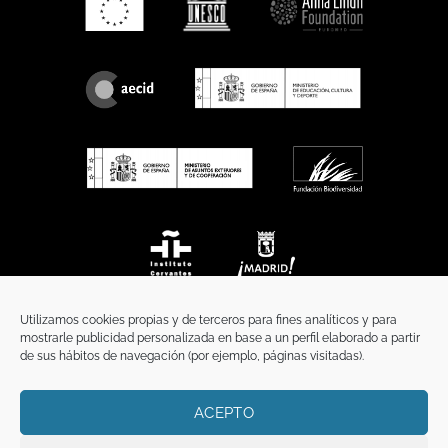
Utilizamos cookies propias y de terceros para fines analíticos y para
mostrarle publicidad personalizada en base a un perfil elaborado a partir
de sus hábitos de navegación (por ejemplo, páginas visitadas).
ACEPTO
INICIO
COMUNICACIÓN
CONTACTO
AVISO LEGAL
POLÍTICA DE PRIVACIDAD
POLÍTICA DE COOKIES