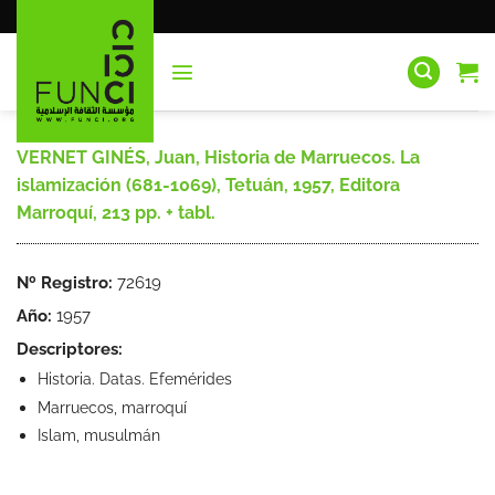
Saltar
al
contenido
VERNET GINÉS, Juan, Historia de Marruecos. La
islamización (681-1069), Tetuán, 1957, Editora
Marroquí, 213 pp. + tabl.
Nº Registro:
72619
Año:
1957
Descriptores:
Historia. Datas. Efemérides
Marruecos, marroquí
Islam, musulmán