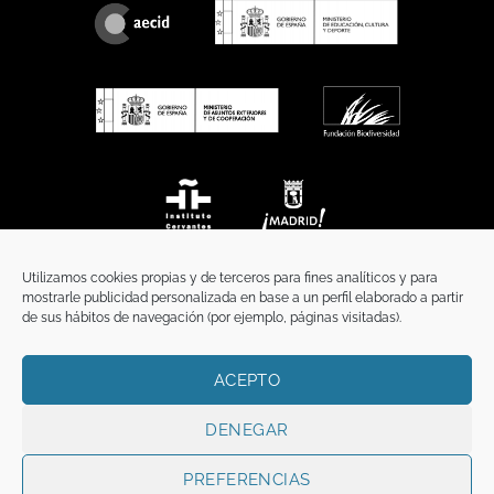
Utilizamos cookies propias y de terceros para fines analíticos y para
mostrarle publicidad personalizada en base a un perfil elaborado a partir
de sus hábitos de navegación (por ejemplo, páginas visitadas).
ACEPTO
INICIO
COMUNICACIÓN
CONTACTO
AVISO LEGAL
POLÍTICA DE PRIVACIDAD
POLÍTICA DE COOKIES
TÉRMINOS Y CONDICIONES
DENEGAR
Copyright 2026 ©
Funci
FUNCI es titular de los derechos de propiedad
intelectual e industrial de este sitio web, y es también titular o tiene la
PREFERENCIAS