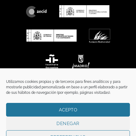
Utilizamos cookies propias y de terceros para fines analíticos y para
mostrarle publicidad personalizada en base a un perfil elaborado a partir
de sus hábitos de navegación (por ejemplo, páginas visitadas).
ACEPTO
INICIO
COMUNICACIÓN
CONTACTO
AVISO LEGAL
POLÍTICA DE PRIVACIDAD
POLÍTICA DE COOKIES
TÉRMINOS Y CONDICIONES
DENEGAR
Copyright 2026 ©
Funci
FUNCI es titular de los derechos de propiedad