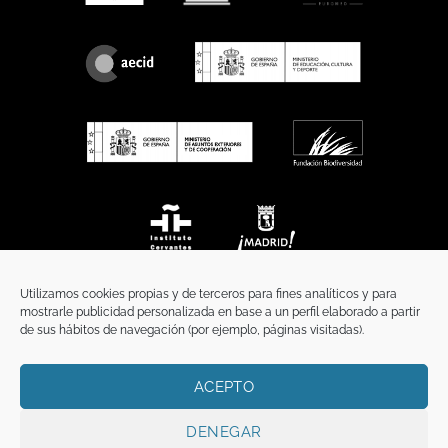
Utilizamos cookies propias y de terceros para fines analíticos y para
mostrarle publicidad personalizada en base a un perfil elaborado a partir
de sus hábitos de navegación (por ejemplo, páginas visitadas).
ACEPTO
INICIO
COMUNICACIÓN
CONTACTO
AVISO LEGAL
POLÍTICA DE PRIVACIDAD
POLÍTICA DE COOKIES
TÉRMINOS Y CONDICIONES
DENEGAR