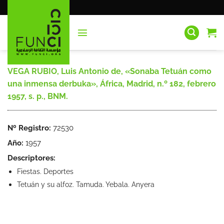
Saltar
al
contenido
VEGA RUBIO, Luis Antonio de, «Sonaba Tetuán como
una inmensa derbuka», África, Madrid, n.º 182, febrero
1957, s. p., BNM.
Nº Registro:
72530
Año:
1957
Descriptores:
Fiestas. Deportes
Tetuán y su alfoz. Tamuda. Yebala. Anyera