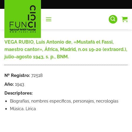
Saltar
al
contenido
VEGA RUBIO, Luis Antonio de, «Mustafá el Fassi,
maestro cantor», África, Madrid, n.os 19-20 (extraord.),
julio-agosto 1943, s. p., BNM.
Nº Registro:
72518
Año:
1943
Descriptores:
Biografías, nombres específicos, personajes, necrologías
Música. Lírica