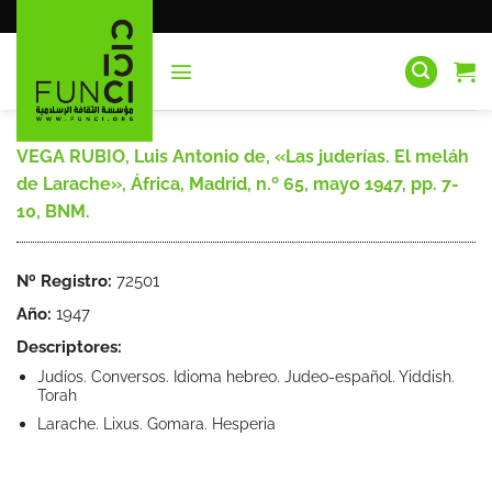
Saltar
al
contenido
VEGA RUBIO, Luis Antonio de, «Las juderías. El meláh
de Larache», África, Madrid, n.º 65, mayo 1947, pp. 7-
10, BNM.
Nº Registro:
72501
Año:
1947
Descriptores:
Judíos. Conversos. Idioma hebreo. Judeo-español. Yiddish.
Torah
Larache. Lixus. Gomara. Hesperia