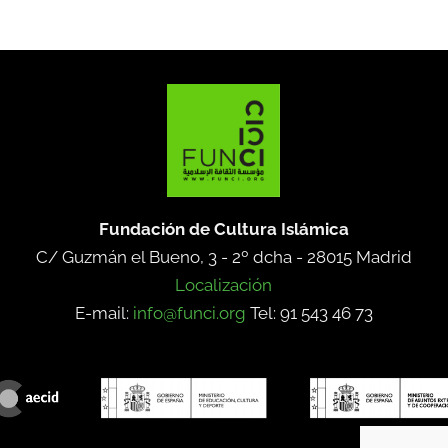
Fundación de Cultura Islámica
C/ Guzmán el Bueno, 3 - 2º dcha -
28015 Madrid
Localización
E-mail:
info@funci.org
Tel: 91 543 46 73