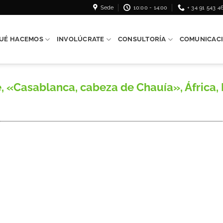
Sede
10:00 - 14:00
+ 34 91 543 4
UÉ HACEMOS
INVOLÚCRATE
CONSULTORÍA
COMUNICAC
«Casablanca, cabeza de Chauía», África, Mad