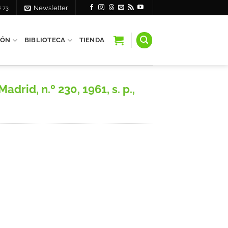
6 73
Newsletter
IÓN
BIBLIOTECA
TIENDA
rid, n.º 230, 1961, s. p.,