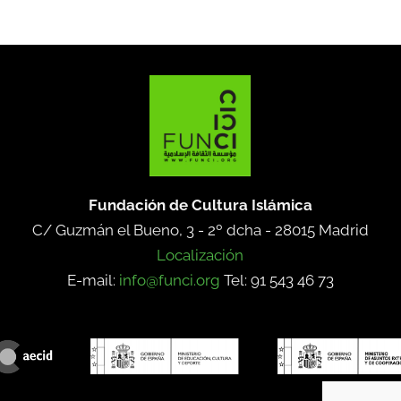
Fundación de Cultura Islámica
C/ Guzmán el Bueno, 3 - 2º dcha -
28015 Madrid
Localización
E-mail:
info@funci.org
Tel: 91 543 46 73