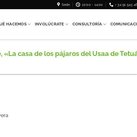
Sede
10:00 - 14:00
+ 34 91 543 4
UÉ HACEMOS
INVOLÚCRATE
CONSULTORÍA
COMUNICAC
 «La casa de los pájaros del Usaa de Tetuán
yera