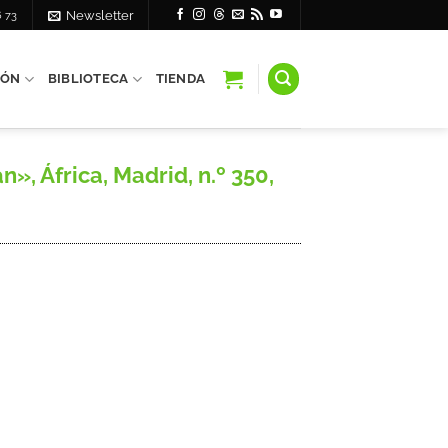
6 73
Newsletter
IÓN
BIBLIOTECA
TIENDA
», África, Madrid, n.º 350,