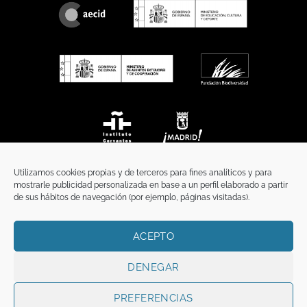
Utilizamos cookies propias y de terceros para fines analíticos y para
mostrarle publicidad personalizada en base a un perfil elaborado a partir
de sus hábitos de navegación (por ejemplo, páginas visitadas).
ACEPTO
INICIO
COMUNICACIÓN
CONTACTO
AVISO LEGAL
POLÍTICA DE PRIVACIDAD
POLÍTICA DE COOKIES
TÉRMINOS Y CONDICIONES
DENEGAR
Copyright 2026 ©
Funci
FUNCI es titular de los derechos de propiedad
intelectual e industrial de este sitio web, y es también titular o tiene la
PREFERENCIAS