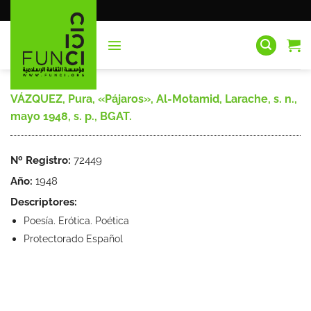
Saltar
al
contenido
VÁZQUEZ, Pura, «Pájaros», Al-Motamid, Larache, s. n.,
mayo 1948, s. p., BGAT.
Nº Registro:
72449
Año:
1948
Descriptores:
Poesía. Erótica. Poética
Protectorado Español