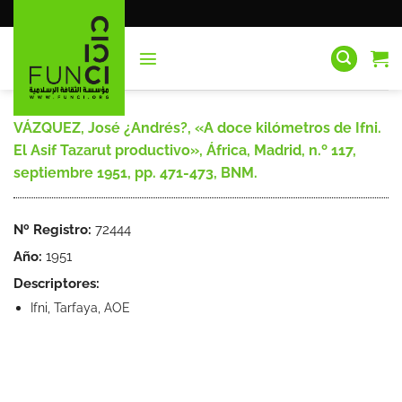
Saltar
al
contenido
VÁZQUEZ, José ¿Andrés?, «A doce kilómetros de Ifni.
El Asif Tazarut productivo», África, Madrid, n.º 117,
septiembre 1951, pp. 471-473, BNM.
Nº Registro:
72444
Año:
1951
Descriptores:
Ifni, Tarfaya, AOE