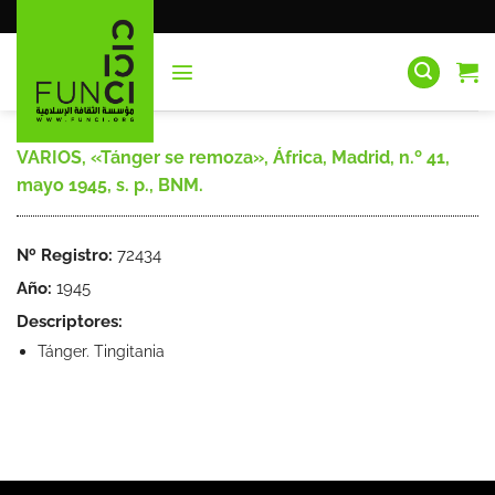
Saltar
al
contenido
VARIOS, «Tánger se remoza», África, Madrid, n.º 41,
mayo 1945, s. p., BNM.
Nº Registro:
72434
Año:
1945
Descriptores:
Tánger. Tingitania