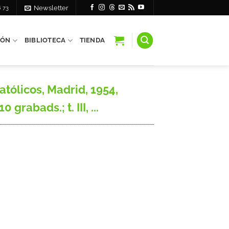
6 73
Newsletter
IÓN
BIBLIOTECA
TIENDA
atólicos, Madrid, 1954,
 grabads.; t. III, ...