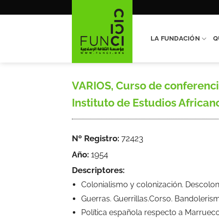
Saltar
al
contenido
LA FUNDACIÓN
Q
VARIOS, Curso de conferencia
Instituto de Estudios Africanos, 
Nº Registro:
72423
Año:
1954
Descriptores:
Colonialismo y colonización. Descolon
Guerras. Guerrillas.Corso. Bandoleris
Política española respecto a Marruec