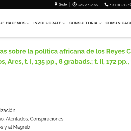
Sede
10:00 - 14:00
+ 34 91 543 4
UÉ HACEMOS
INVOLÚCRATE
CONSULTORÍA
COMUNICAC
s sobre la política africana de los Reyes C
Ares, t. I, 135 pp., 8 grabads.; t. II, 172 pp., 10
ización
mo. Atentados. Conspiraciones
os y al Magreb