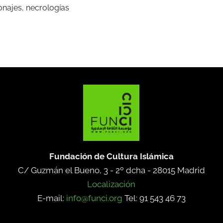
onajes, necrologías
Fundación de Cultura Islámica
C/ Guzmán el Bueno, 3 - 2º dcha -
28015 Madrid
Localización
E-mail:
info@funci.org
Tel: 91 543 46 73