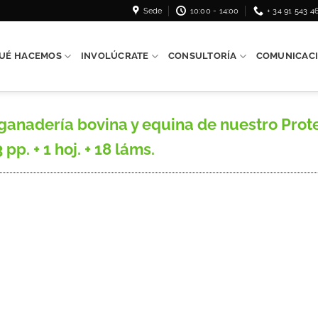
Sede
10:00 - 14:00
+ 34 91 543 4
UÉ HACEMOS
INVOLÚCRATE
CONSULTORÍA
COMUNICAC
anadería bovina y equina de nuestro Protec
 pp. + 1 hoj. + 18 láms.