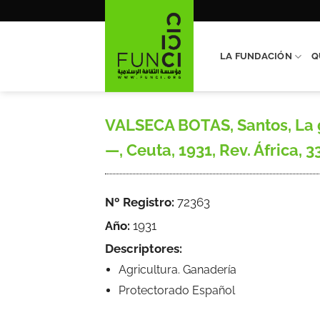
Saltar
al
contenido
LA FUNDACIÓN
Q
VALSECA BOTAS, Santos, La g
—, Ceuta, 1931, Rev. África, 33
Nº Registro:
72363
Año:
1931
Descriptores:
Agricultura. Ganadería
Protectorado Español