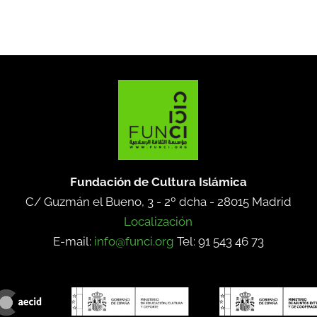
Fundación de Cultura Islámica
C/ Guzmán el Bueno, 3 - 2º dcha -
28015 Madrid
Localización
E-mail:
info@funci.org
Tel: 91 543 46 73