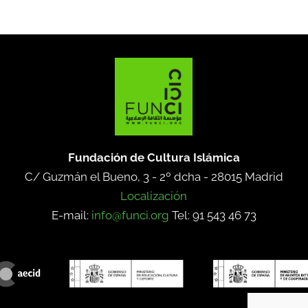
Fundación de Cultura Islámica
C/ Guzmán el Bueno, 3 - 2º dcha -
28015 Madrid
Localización
E-mail:
info@funci.org
Tel: 91 543 46 73