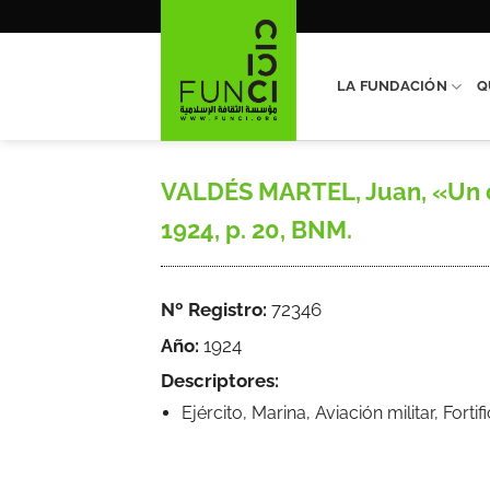
Saltar
al
contenido
LA FUNDACIÓN
Q
VALDÉS MARTEL, Juan, «Un cas
1924, p. 20, BNM.
Nº Registro:
72346
Año:
1924
Descriptores:
Ejército, Marina, Aviación militar, Forti