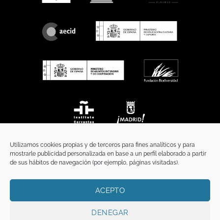
Utilizamos cookies propias y de terceros para fines analíticos y para
mostrarle publicidad personalizada en base a un perfil elaborado a partir
de sus hábitos de navegación (por ejemplo, páginas visitadas).
ACEPTO
INICIO
COMUNICACIÓN
CONTACTO
AVISO LEGAL
POLÍTICA DE PRIVACIDAD
POLÍTICA DE COOKIES
TÉRMINOS Y CONDICIONES
DENEGAR