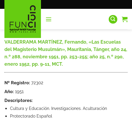
Saltar
al
contenido
VALDERRAMA MARTÍNEZ, Fernando, «Las Escuelas
del Magisterio Musulmán», Mauritania, Tánger, año 24,
n.º 288, noviembre 1951, pp. 253-255; año 25, n.º 290,
enero 1952, pp. 9-11, MCT.
Nº Registro:
72302
Año:
1951
Descriptores:
Cultura y Educación. Investigaciones. Aculturación
Protectorado Español