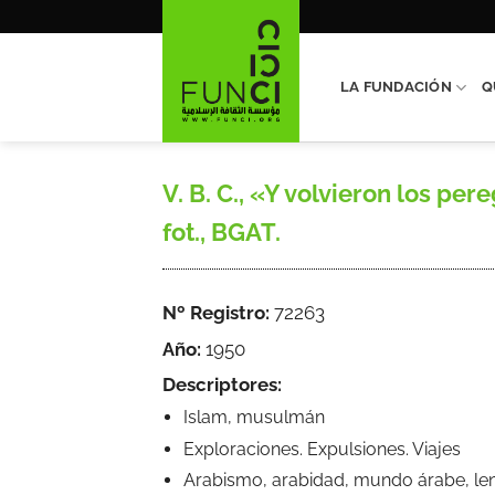
Saltar
al
contenido
LA FUNDACIÓN
Q
V. B. C., «Y volvieron los pe
fot., BGAT.
Nº Registro:
72263
Año:
1950
Descriptores:
Islam, musulmán
Exploraciones. Expulsiones. Viajes
Arabismo, arabidad, mundo árabe, leng