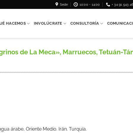
Sede
10:00 - 14:00
+ 34 91 543 4
UÉ HACEMOS
INVOLÚCRATE
CONSULTORÍA
COMUNICAC
regrinos de La Meca», Marruecos, Tetuán-Tánge
ua árabe, Oriente Medio. Irán. Turquía.