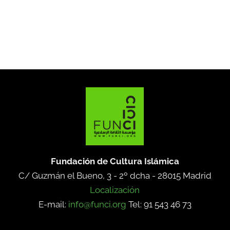
Fundación de Cultura Islámica
C/ Guzmán el Bueno, 3 - 2º dcha -
28015 Madrid
Localización
E-mail:
info@funci.org
Tel: 91 543 46 73