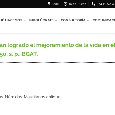
Sede
10:00 - 14:00
+ 34 91 543 4
UÉ HACEMOS
INVOLÚCRATE
CONSULTORÍA
COMUNICAC
s han logrado el mejoramiento de la vida en
0, s. p., BGAT.
ilas. Númidas. Mauritanos antiguos