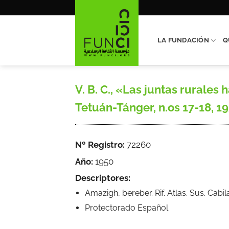
Saltar
al
contenido
LA FUNDACIÓN
Q
V. B. C., «Las juntas rurale
Tetuán-Tánger, n.os 17-18, 195
Nº Registro:
72260
Año:
1950
Descriptores:
Amazigh, bereber. Rif. Atlas. Sus. Cab
Protectorado Español