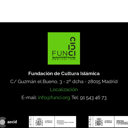
Fundación de Cultura Islámica
C/ Guzmán el Bueno, 3 - 2º dcha -
28015 Madrid
Localización
E-mail:
info@funci.org
Tel: 91 543 46 73