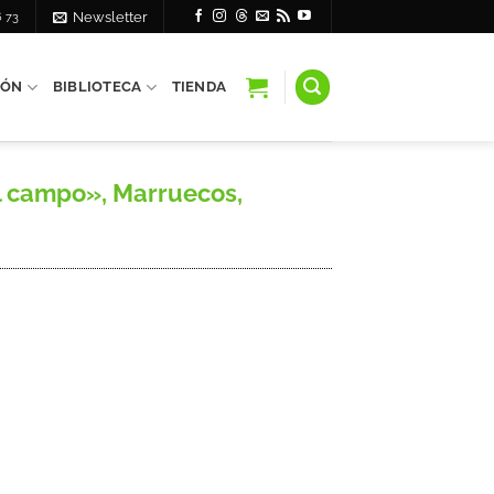
6 73
Newsletter
IÓN
BIBLIOTECA
TIENDA
 el campo», Marruecos,