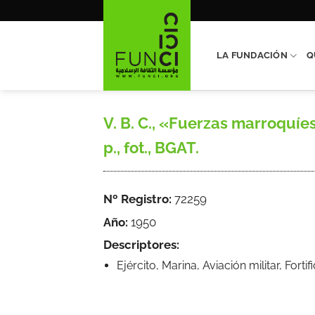
Saltar
al
contenido
LA FUNDACIÓN
Q
V. B. C., «Fuerzas marroquíe
p., fot., BGAT.
Nº Registro:
72259
Año:
1950
Descriptores:
Ejército, Marina, Aviación militar, Forti