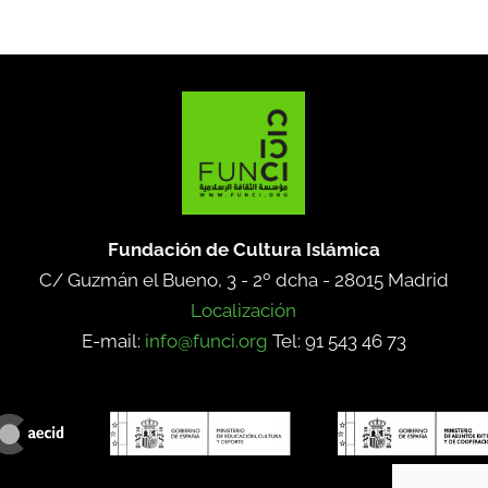
Fundación de Cultura Islámica
C/ Guzmán el Bueno, 3 - 2º dcha -
28015 Madrid
Localización
E-mail:
info@funci.org
Tel: 91 543 46 73