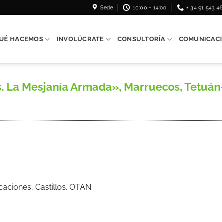
Sede
10:00 - 14:00
+ 34 91 543 4
UÉ HACEMOS
INVOLÚCRATE
CONSULTORÍA
COMUNICAC
s. La Mesjanía Armada», Marruecos, Tetuán-T
ficaciones, Castillos. OTAN.