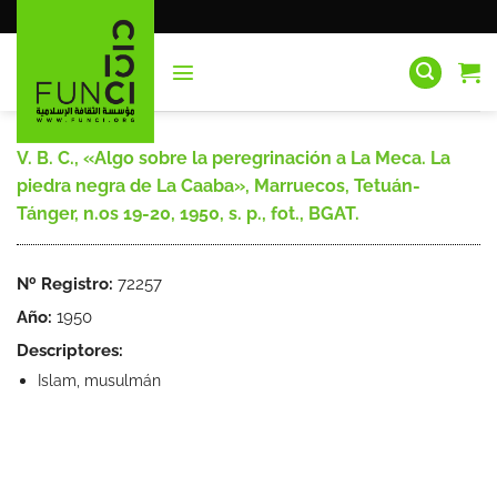
Saltar
al
contenido
V. B. C., «Algo sobre la peregrinación a La Meca. La
piedra negra de La Caaba», Marruecos, Tetuán-
Tánger, n.os 19-20, 1950, s. p., fot., BGAT.
Nº Registro:
72257
Año:
1950
Descriptores:
Islam, musulmán