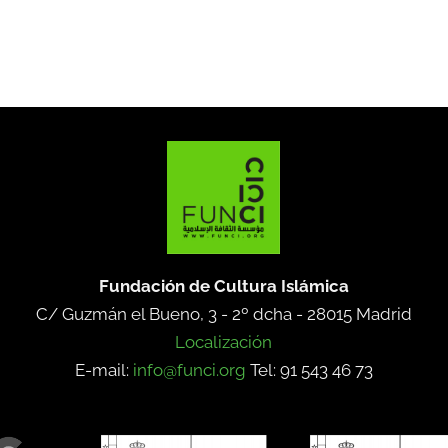
Fundación de Cultura Islámica
C/ Guzmán el Bueno, 3 - 2º dcha -
28015 Madrid
Localización
E-mail:
info@funci.org
Tel: 91 543 46 73