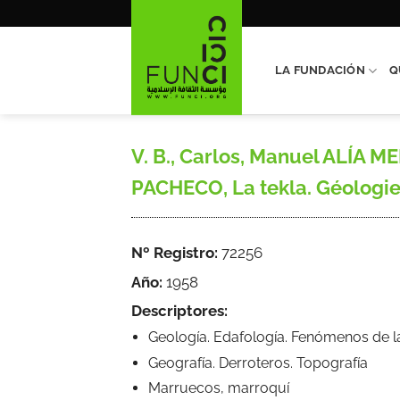
Saltar
al
contenido
LA FUNDACIÓN
Q
V. B., Carlos, Manuel ALÍ
PACHECO, La tekla. Géologie 
Nº Registro:
72256
Año:
1958
Descriptores:
Geología. Edafología. Fenómenos de l
Geografía. Derroteros. Topografía
Marruecos, marroquí