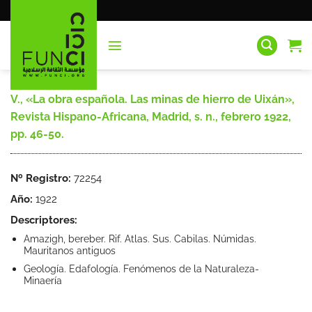
Saltar
al
contenido
V., «La obra española. Las minas de hierro de Uixán»,
Revista Hispano-Africana, Madrid, s. n., febrero 1922,
pp. 46-50.
Nº Registro:
72254
Año:
1922
Descriptores:
Amazigh, bereber. Rif. Atlas. Sus. Cabilas. Númidas.
Mauritanos antiguos
Geología. Edafología. Fenómenos de la Naturaleza-
Minaería