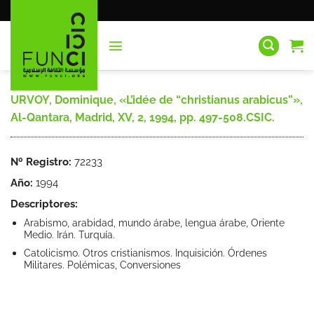
Saltar
al
contenido
URVOY, Dominique, «L’idée de “christianus arabicus”»,
Al-Qantara, Madrid, XV, 2, 1994, pp. 497-508.CSIC.
Nº Registro:
72233
Año:
1994
Descriptores:
Arabismo, arabidad, mundo árabe, lengua árabe, Oriente
Medio. Irán. Turquía.
Catolicismo. Otros cristianismos. Inquisición. Órdenes
Militares. Polémicas, Conversiones