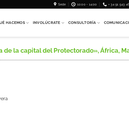
Sede
10:00 - 14:00
+ 34 91 543 4
UÉ HACEMOS
INVOLÚCRATE
CONSULTORÍA
COMUNICAC
e la capital del Protectorado», África, Mad
yera