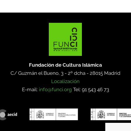
Fundación de Cultura Islámica
C/ Guzmán el Bueno, 3 - 2º dcha -
28015 Madrid
Localización
E-mail:
info@funci.org
Tel: 91 543 46 73