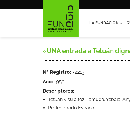
Saltar
al
contenido
LA FUNDACIÓN
Q
«UNA entrada a Tetuán digna d
Nº Registro:
72213
Año:
1950
Descriptores:
Tetuán y su alfoz. Tamuda. Yebala. An
Protectorado Español