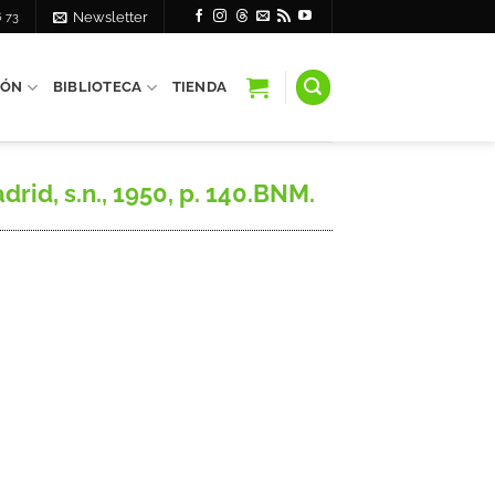
6 73
Newsletter
IÓN
BIBLIOTECA
TIENDA
rid, s.n., 1950, p. 140.BNM.