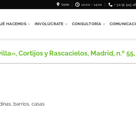
Sede
10:00 - 14:00
+ 34 91 543 4
UÉ HACEMOS
INVOLÚCRATE
CONSULTORÍA
COMUNICAC
la», Cortijos y Rascacielos, Madrid, n.º 55, 
nas, barrios, casas