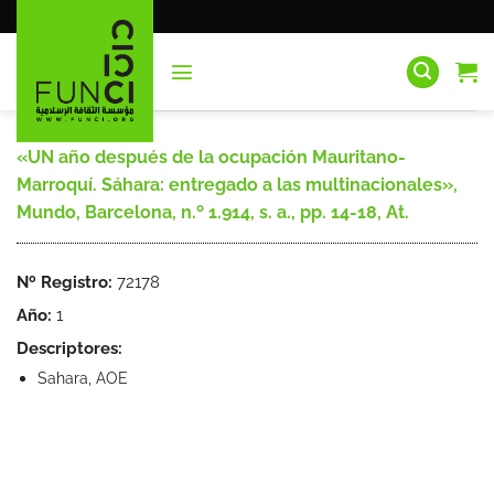
Saltar
al
contenido
«UN año después de la ocupación Mauritano-
Marroquí. Sáhara: entregado a las multinacionales»,
Mundo, Barcelona, n.º 1.914, s. a., pp. 14-18, At.
Nº Registro:
72178
Año:
1
Descriptores:
Sahara, AOE