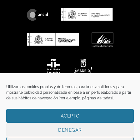
Utilizamos cookies propias y de terceros para fines analíticos y para
mostrarle publicidad personalizada en base a un perfil elaborado a partir
de sus hábitos de navegación (por ejemplo, páginas visitadas).
ACEPTO
INICIO
COMUNICACIÓN
CONTACTO
AVISO LEGAL
POLÍTICA DE PRIVACIDAD
POLÍTICA DE COOKIES
TÉRMINOS Y CONDICIONES
DENEGAR
Copyright 2026 ©
Funci
FUNCI es titular de los derechos de propiedad