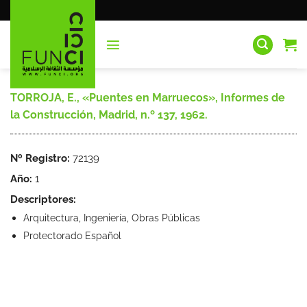
Saltar
al
contenido
TORROJA, E., «Puentes en Marruecos», Informes de
la Construcción, Madrid, n.º 137, 1962.
Nº Registro:
72139
Año:
1
Descriptores:
Arquitectura, Ingeniería, Obras Públicas
Protectorado Español