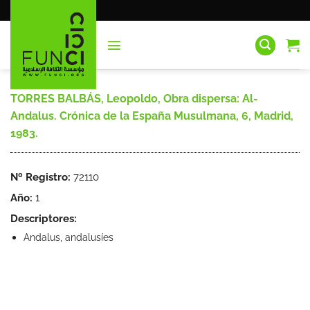
Saltar
al
contenido
TORRES BALBÁS, Leopoldo, Obra dispersa: Al-
Andalus. Crónica de la España Musulmana, 6, Madrid,
1983.
Nº Registro:
72110
Año:
1
Descriptores:
Andalus, andalusíes