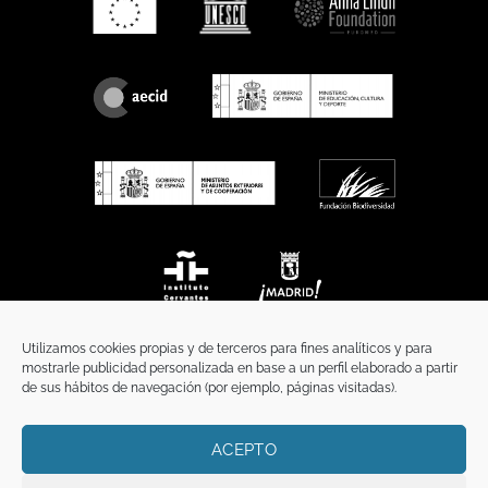
Utilizamos cookies propias y de terceros para fines analíticos y para
mostrarle publicidad personalizada en base a un perfil elaborado a partir
de sus hábitos de navegación (por ejemplo, páginas visitadas).
ACEPTO
INICIO
COMUNICACIÓN
CONTACTO
AVISO LEGAL
POLÍTICA DE PRIVACIDAD
POLÍTICA DE COOKIES