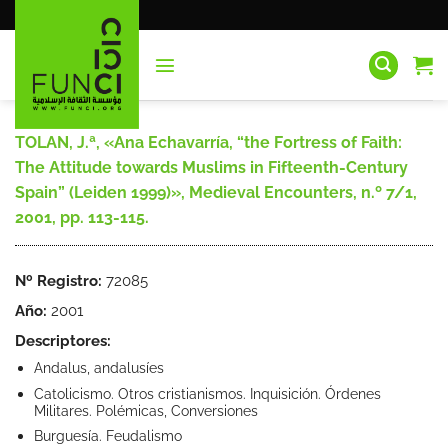
Saltar
al
contenido
TOLAN, J.ª, «Ana Echavarría, “the Fortress of Faith:
The Attitude towards Muslims in Fifteenth-Century
Spain” (Leiden 1999)», Medieval Encounters, n.º 7/1,
2001, pp. 113-115.
Nº Registro:
72085
Año:
2001
Descriptores:
Andalus, andalusíes
Catolicismo. Otros cristianismos. Inquisición. Órdenes
Militares. Polémicas, Conversiones
Burguesía. Feudalismo