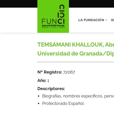
Saltar
al
contenido
LA FUNDACIÓN
Q
TEMSAMANI KHALLOUK, Abdela
Universidad de Granada/Dipu
Nº Registro:
72067
Año:
1
Descriptores:
Biografías, nombres específicos, pers
Protectorado Español