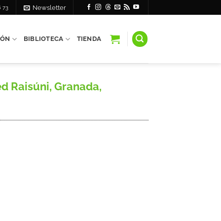
6 73
Newsletter
IÓN
BIBLIOTECA
TIENDA
d Raisúni, Granada,