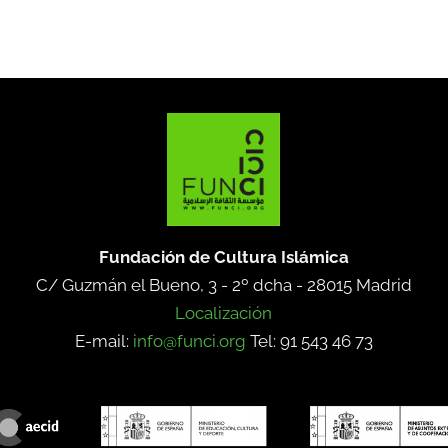
Fundación de Cultura Islámica
C/ Guzmán el Bueno, 3 - 2º dcha -
28015 Madrid
Localización
E-mail:
info@funci.org
Tel: 91 543 46 73