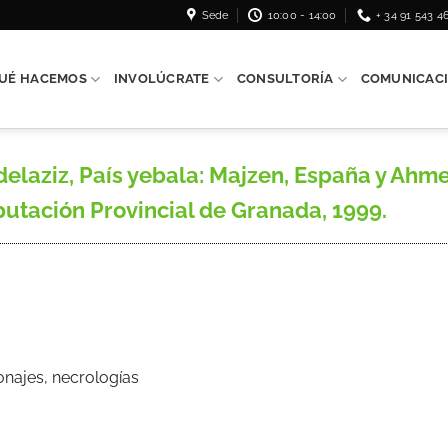
Sede
10:00 - 14:00
+ 34 91 543 4
UÉ HACEMOS
INVOLÚCRATE
CONSULTORÍA
COMUNICAC
ziz, País yebala: Majzen, España y Ahme
tación Provincial de Granada, 1999.
onajes, necrologías