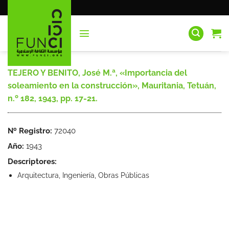
Saltar
al
contenido
TEJERO Y BENITO, José M.ª, «Importancia del
soleamiento en la construcción», Mauritania, Tetuán,
n.º 182, 1943, pp. 17-21.
Nº Registro:
72040
Año:
1943
Descriptores:
Arquitectura, Ingeniería, Obras Públicas