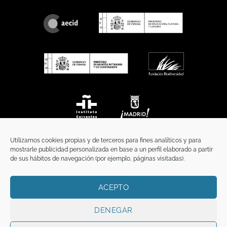
Utilizamos cookies propias y de terceros para fines analíticos y para
mostrarle publicidad personalizada en base a un perfil elaborado a partir
de sus hábitos de navegación (por ejemplo, páginas visitadas).
ACEPTO
INICIO
COMUNICACIÓN
CONTACTO
AVISO LEGAL
POLÍTICA DE PRIVACIDAD
POLÍTICA DE COOKIES
TÉRMINOS Y CONDICIONES
DENEGAR
Copyright 2026 ©
Funci
FUNCI es titular de los derechos de propiedad