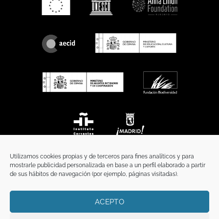
Utilizamos cookies propias y de terceros para fines analíticos y para
mostrarle publicidad personalizada en base a un perfil elaborado a partir
de sus hábitos de navegación (por ejemplo, páginas visitadas).
ACEPTO
INICIO
COMUNICACIÓN
CONTACTO
AVISO LEGAL
POLÍTICA DE PRIVACIDAD
POLÍTICA DE COOKIES