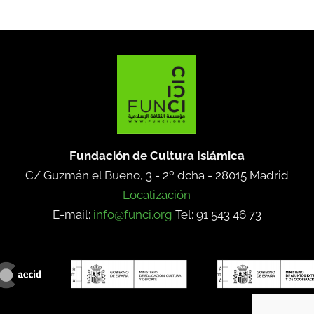
Fundación de Cultura Islámica
C/ Guzmán el Bueno, 3 - 2º dcha -
28015 Madrid
Localización
E-mail:
info@funci.org
Tel: 91 543 46 73