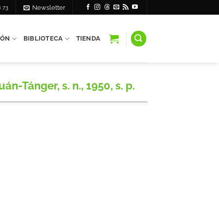
6 73
Newsletter
IÓN
BIBLIOTECA
TIENDA
-Tánger, s. n., 1950, s. p.