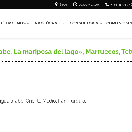
Sede
10:00 - 14:00
+ 34 91 543 4
UÉ HACEMOS
INVOLÚCRATE
CONSULTORÍA
COMUNICAC
e. La mariposa del lago», Marruecos, Tetuán
ua árabe, Oriente Medio. Irán. Turquía.