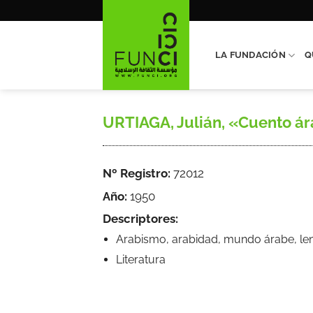
Saltar
al
contenido
LA FUNDACIÓN
Q
URTIAGA, Julián, «Cuento árab
Nº Registro:
72012
Año:
1950
Descriptores:
Arabismo, arabidad, mundo árabe, leng
Literatura