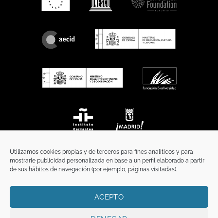
Utilizamos cookies propias y de terceros para fines analíticos y para
mostrarle publicidad personalizada en base a un perfil elaborado a partir
de sus hábitos de navegación (por ejemplo, páginas visitadas).
ACEPTO
INICIO
COMUNICACIÓN
CONTACTO
AVISO LEGAL
POLÍTICA DE PRIVACIDAD
POLÍTICA DE COOKIES
TÉRMINOS Y CONDICIONES