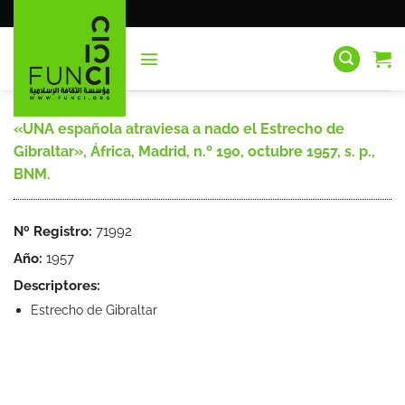
Saltar
al
contenido
«UNA española atraviesa a nado el Estrecho de
Gibraltar», África, Madrid, n.º 190, octubre 1957, s. p.,
BNM.
Nº Registro:
71992
Año:
1957
Descriptores:
Estrecho de Gibraltar